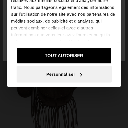
relatives aux médias sociaux et d'analyser notre
trafic. Nous partageons également des informations
sur l'utilisation de notre site avec nos partenaires de
Vous accédez au site depuis Martinique. Voulez-
médias sociaux, de publicité et d'analyse, qui
vous parcourir notre site au United States?
peuvent combiner celles-ci avec d'autres
informations que vous leur avez fournies ou qu'ils
ont collectées lors de votre utilisation de leurs
Non, je souhaite
Oui, dirigez-moi vers
services.
rester sur Martinique
United States
TOUT AUTORISER
Personnaliser