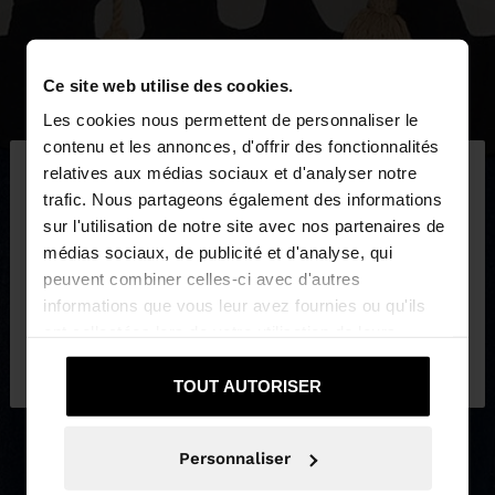
Ce site web utilise des cookies.
Les cookies nous permettent de personnaliser le
×
contenu et les annonces, d'offrir des fonctionnalités
bonjour
relatives aux médias sociaux et d'analyser notre
trafic. Nous partageons également des informations
sur l'utilisation de notre site avec nos partenaires de
Vous accédez au site depuis Luxembourg. Voulez-
médias sociaux, de publicité et d'analyse, qui
vous parcourir notre site au United States?
peuvent combiner celles-ci avec d'autres
informations que vous leur avez fournies ou qu'ils
ont collectées lors de votre utilisation de leurs
Non, je souhaite rester
Oui, dirigez-moi
services.
sur Luxembourg
vers United States
TOUT AUTORISER
Personnaliser