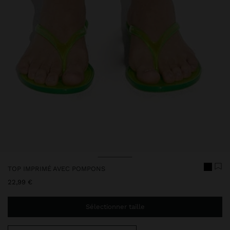
Prix réduit de
à
Prix réduit de
à
TOP IMPRIMÉ AVEC POMPONS
22,99 €
Sélectionner taille