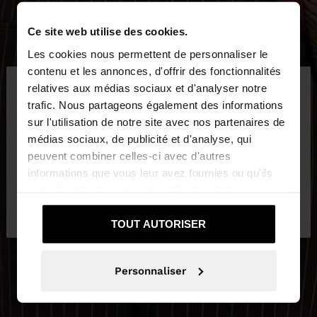
Ce site web utilise des cookies.
Les cookies nous permettent de personnaliser le
×
contenu et les annonces, d'offrir des fonctionnalités
bonjour
relatives aux médias sociaux et d'analyser notre
trafic. Nous partageons également des informations
sur l'utilisation de notre site avec nos partenaires de
Vous accédez au site depuis Luxembourg. Voulez-
médias sociaux, de publicité et d'analyse, qui
vous parcourir notre site au United States?
peuvent combiner celles-ci avec d'autres
informations que vous leur avez fournies ou qu'ils
ont collectées lors de votre utilisation de leurs
Non, je souhaite rester
Oui, dirigez-moi
services.
sur Luxembourg
vers United States
TOUT AUTORISER
Personnaliser