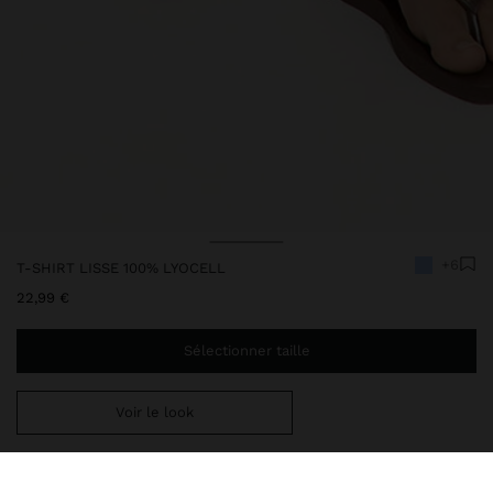
+6
T-SHIRT LISSE 100% LYOCELL
22,99 €
Sélectionner taille
Voir le look
Ajoutez
39,99 €
au panier et obtenez la livraison gratuite