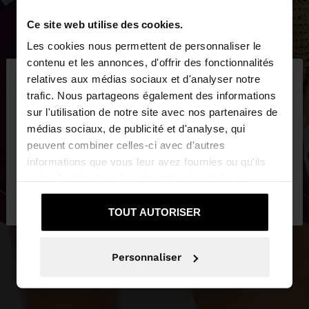
Ce site web utilise des cookies.
Les cookies nous permettent de personnaliser le
×
contenu et les annonces, d'offrir des fonctionnalités
bonjour
relatives aux médias sociaux et d'analyser notre
trafic. Nous partageons également des informations
sur l'utilisation de notre site avec nos partenaires de
Vous accédez au site depuis Luxembourg. Voulez-
médias sociaux, de publicité et d'analyse, qui
vous parcourir notre site au United States?
peuvent combiner celles-ci avec d'autres
informations que vous leur avez fournies ou qu'ils
ont collectées lors de votre utilisation de leurs
Non, je souhaite rester
Oui, dirigez-moi
services.
sur Luxembourg
vers United States
TOUT AUTORISER
Personnaliser