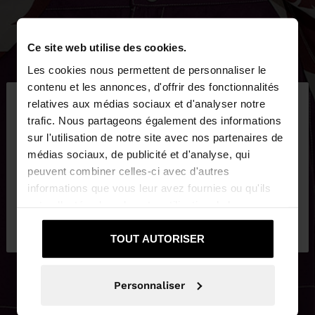
Ce site web utilise des cookies.
Les cookies nous permettent de personnaliser le
×
contenu et les annonces, d'offrir des fonctionnalités
bonjour
relatives aux médias sociaux et d'analyser notre
trafic. Nous partageons également des informations
sur l'utilisation de notre site avec nos partenaires de
Vous accédez au site depuis Luxembourg. Voulez-
médias sociaux, de publicité et d'analyse, qui
vous parcourir notre site au United States?
peuvent combiner celles-ci avec d'autres
informations que vous leur avez fournies ou qu'ils
ont collectées lors de votre utilisation de leurs
Non, je souhaite rester
Oui, dirigez-moi
services.
sur Luxembourg
vers United States
TOUT AUTORISER
Personnaliser