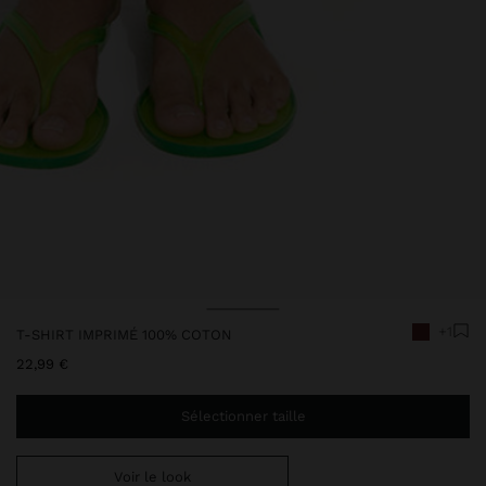
Prix réduit de
à
Prix réduit de
à
+1
T-SHIRT IMPRIMÉ 100% COTON
22,99 €
Sélectionner taille
Voir le look