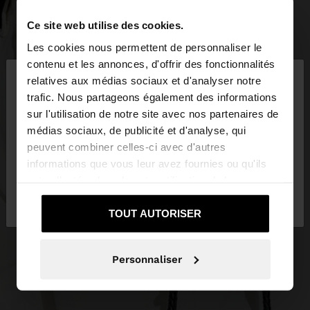
Ce site web utilise des cookies.
Les cookies nous permettent de personnaliser le
×
contenu et les annonces, d'offrir des fonctionnalités
bonjour
relatives aux médias sociaux et d'analyser notre
trafic. Nous partageons également des informations
sur l'utilisation de notre site avec nos partenaires de
Vous accédez au site depuis Luxembourg. Voulez-
médias sociaux, de publicité et d'analyse, qui
vous parcourir notre site au United States?
peuvent combiner celles-ci avec d'autres
informations que vous leur avez fournies ou qu'ils
ont collectées lors de votre utilisation de leurs
Non, je souhaite rester
Oui, dirigez-moi
services.
sur Luxembourg
vers United States
TOUT AUTORISER
Personnaliser