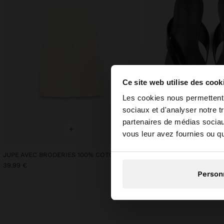
Ce site web utilise des cook
bonjour
Les cookies nous permettent d
sociaux et d'analyser notre t
partenaires de médias sociaux
Vous accédez au sit
+
+
vous leur avez fournies ou qu'
JUPE AVEC BRODERIES 100% COTON
SANDALES PLATES EN C
N
39,99 €
39,99 €
19,99 €
50%
Person