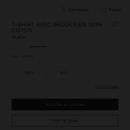
connexion
panier
T-SHIRT AVEC BRODERIES 100%
COTON
25,99 €
sélectionné(s)
Écru
|
245578
XS/S
M/L
guide des tailles
Ajouter au panier
Voir le look