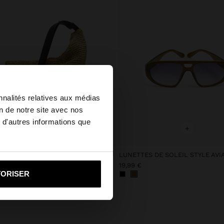
×
nnalités relatives aux médias
on de notre site avec nos
 d'autres informations que
u United States?
+
+
ÉPAULE AVEC EFFET PAILLE
LUNETTES DE SOLEIL STYLE AVI
i vers United States
€
19,99 €
TORISER