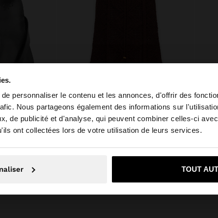
ies.
e personnaliser le contenu et les annonces, d'offrir des fonctio
rafic. Nous partageons également des informations sur l'utilisati
, de publicité et d'analyse, qui peuvent combiner celles-ci avec
e depuis Luxembourg. Voulez-vous parcourir notre site a
+
ils ont collectées lors de votre utilisation de leurs services.
UIR
Online Exclusive
SAC À 
on, je souhaite rester sur Luxembourg
Oui, dirigez-mo
JUPE EN MAILLE CROCHET 100 % COTON
32,99 
naliser
TOUT AU
59,99 €