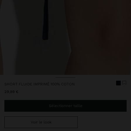
Prix réduit de
à
SHORT FLUIDE IMPRIMÉ 100% COTON
29,99 €
Sélectionner taille
Voir le look