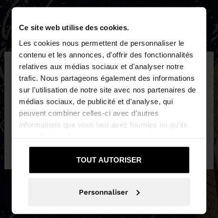
Ce site web utilise des cookies.
Les cookies nous permettent de personnaliser le
×
contenu et les annonces, d'offrir des fonctionnalités
bonjour
relatives aux médias sociaux et d'analyser notre
trafic. Nous partageons également des informations
sur l'utilisation de notre site avec nos partenaires de
Vous accédez au site depuis Luxembourg. Voulez-
médias sociaux, de publicité et d'analyse, qui
vous parcourir notre site au United States?
peuvent combiner celles-ci avec d'autres
informations que vous leur avez fournies ou qu'ils
ont collectées lors de votre utilisation de leurs
Non, je souhaite rester
Oui, dirigez-moi
services.
sur Luxembourg
vers United States
TOUT AUTORISER
Personnaliser