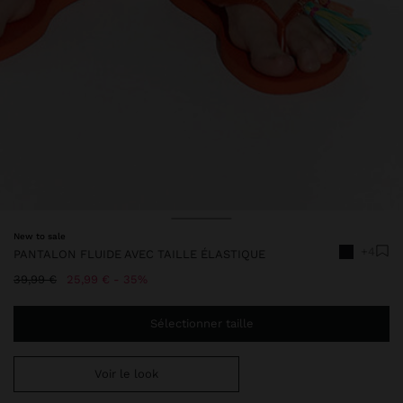
Prix réduit de
à
New to sale
+4
PANTALON FLUIDE AVEC TAILLE ÉLASTIQUE
Prix réduit de
à
39,99 €
25,99 €
35%
Sélectionner taille
Voir le look