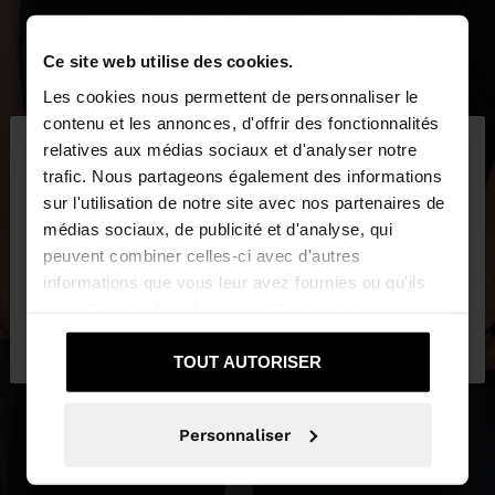
Ce site web utilise des cookies.
Les cookies nous permettent de personnaliser le
×
contenu et les annonces, d'offrir des fonctionnalités
bonjour
relatives aux médias sociaux et d'analyser notre
trafic. Nous partageons également des informations
sur l'utilisation de notre site avec nos partenaires de
Vous accédez au site depuis Luxembourg. Voulez-
médias sociaux, de publicité et d'analyse, qui
vous parcourir notre site au United States?
peuvent combiner celles-ci avec d'autres
informations que vous leur avez fournies ou qu'ils
ont collectées lors de votre utilisation de leurs
Non, je souhaite rester
Oui, dirigez-moi
services.
sur Luxembourg
vers United States
TOUT AUTORISER
Personnaliser