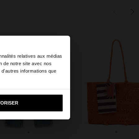
×
nnalités relatives aux médias
on de notre site avec nos
 d'autres informations que
u United States?
i vers United States
TORISER
+
+