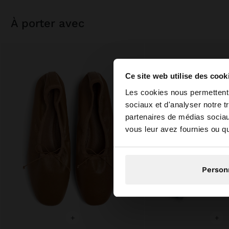
à porter avec
Ce site web utilise des cook
bonjour
Les cookies nous permettent d
sociaux et d'analyser notre t
partenaires de médias sociaux
Vous accédez au sit
vous leur avez fournies ou qu'
N
Person
+
+