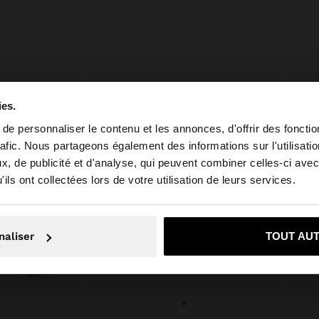
ies.
e personnaliser le contenu et les annonces, d'offrir des fonctio
rafic. Nous partageons également des informations sur l'utilisati
, de publicité et d'analyse, qui peuvent combiner celles-ci avec
e depuis Luxembourg. Voulez-vous parcourir notre site a
ils ont collectées lors de votre utilisation de leurs services.
on, je souhaite rester sur Luxembourg
Oui, dirigez-mo
naliser
TOUT AU
+