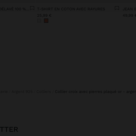
VESTE EN DENIM EFFET DÉLAVÉ 100 % COTON
T-SHIRT EN COTON AVEC RAYURES
JEAN 
25,99 €
49,99 
llerie
Argent 925
Colliers
collier croix avec pierres plaqué or - arge
ETTER