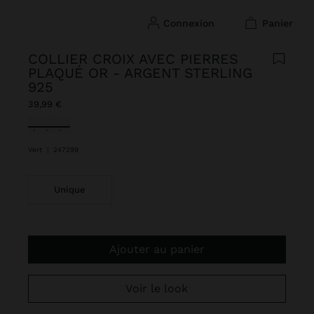
connexion
panier
COLLIER CROIX AVEC PIERRES
PLAQUÉ OR - ARGENT STERLING
925
39,99 €
sélectionné(s)
Vert
|
247299
Unique
Ajouter au panier
Voir le look