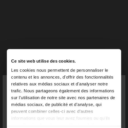
Ce site web utilise des cookies.
Les cookies nous permettent de personnaliser le
×
contenu et les annonces, d'offrir des fonctionnalités
bonjour
relatives aux médias sociaux et d'analyser notre
trafic. Nous partageons également des informations
sur l'utilisation de notre site avec nos partenaires de
Vous accédez au site depuis Luxembourg. Voulez-
médias sociaux, de publicité et d'analyse, qui
vous parcourir notre site au United States?
peuvent combiner celles-ci avec d'autres
informations que vous leur avez fournies ou qu'ils
ont collectées lors de votre utilisation de leurs
Non, je souhaite rester
Oui, dirigez-moi