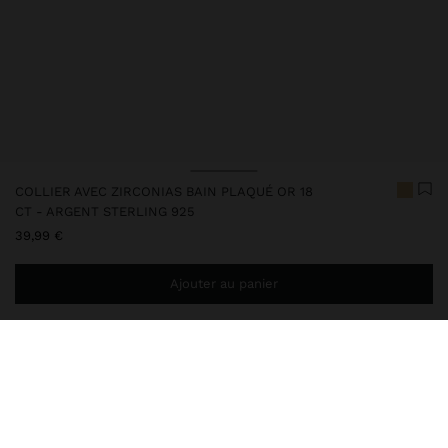
COLLIER AVEC ZIRCONIAS BAIN PLAQUÉ OR 18
CT - ARGENT STERLING 925
39,99 €
Ajouter au panier
Ajoutez
39,99 €
au panier et obtenez la livraison gratuite
247213
|
doré
Cet article en argent est doté d'un placage en or 18 carats qui lui