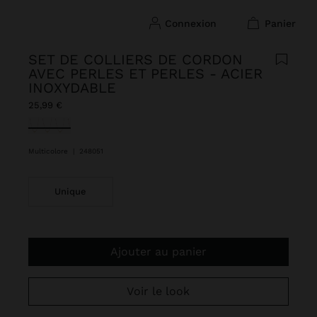
connexion
panier
SET DE COLLIERS DE CORDON
AVEC PERLES ET PERLES - ACIER
INOXYDABLE
25,99 €
sélectionné(s)
Multicolore
|
248051
Unique
Ajouter au panier
Voir le look