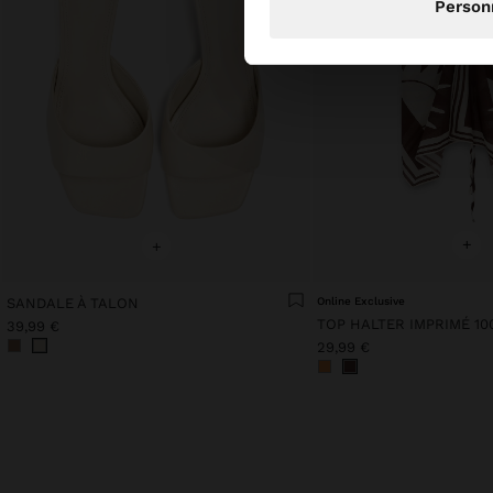
Person
+
+
SANDALE À TALON
Online Exclusive
TOP HALTER IMPRIMÉ 1
39,99 €
29,99 €