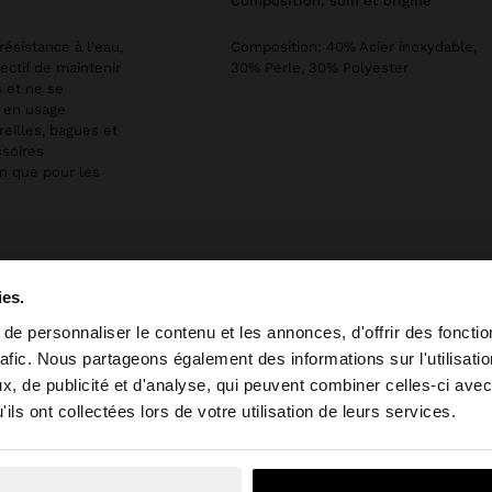
composition, soin et origine
résistance à l'eau,
Composition: 40% Acier inoxydable,
ectif de maintenir
30% Perle, 30% Polyester
s et ne se
e en usage
reilles, bagues et
ssoires
en que pour les
ies.
e personnaliser le contenu et les annonces, d'offrir des fonctio
rafic. Nous partageons également des informations sur l'utilisati
, de publicité et d'analyse, qui peuvent combiner celles-ci avec
e depuis Luxembourg. Voulez-vous parcourir notre site a
ils ont collectées lors de votre utilisation de leurs services.
on, je souhaite rester sur Luxembourg
Oui, dirigez-mo