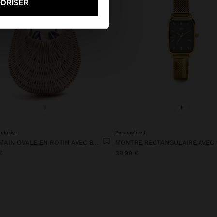
TORISER
+
+
xclusive
Personalized
SAC À MAIN OVALE EN ROTIN AVEC BOIS
 €
39,99 €