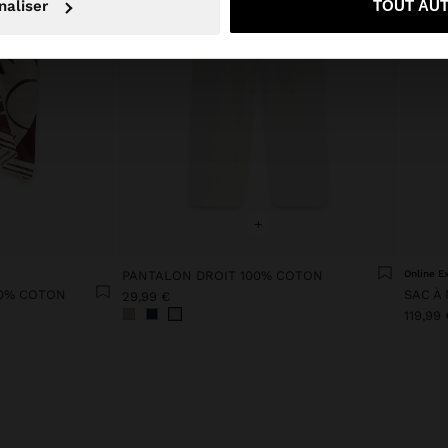
naliser
TOUT AU
+
PANTALON DROIT 100% COTON
Online E
00% COTON
29,99 €
119,99