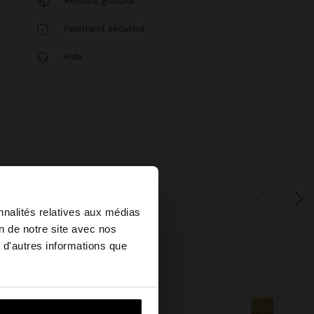
Retours gratuits
Paiement sécurisé
Aide
×
nnalités relatives aux médias
on de notre site avec nos
 d'autres informations que
u United States?
i vers United States