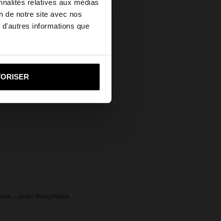
×
nnalités relatives aux médias
on de notre site avec nos
 d'autres informations que
u United States?
i vers United States
TORISER
 lune - acier inoxydable