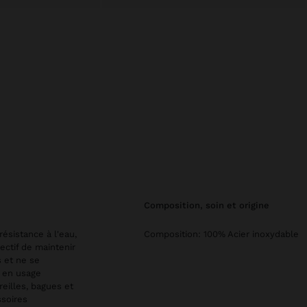
composition, soin et origine
résistance à l'eau,
Composition: 100% Acier inoxydable
ectif de maintenir
s et ne se
e en usage
reilles, bagues et
ssoires