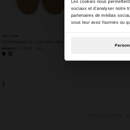
bonjour
Les cookies nous permettent d
sociaux et d'analyser notre t
partenaires de médias sociaux
Vous accédez au sit
+
+
vous leur avez fournies ou qu'
New to sale
Personalized
Online Exclusive
N
COMPENSÉES EN CUIR AVEC DES LANIÈRES À LA CHEVILLE
Person
39,99 €
49,99 €
25,99 €
48%
Parfois
Joaillerie
A