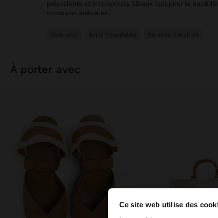
polyvalents et intemporels, idéaux tant pour le quotidi
occasions spéciales.
Joaillerie
Acier Inoxydable
Boucles d’oreilles
à porter avec
Ce site web utilise des cook