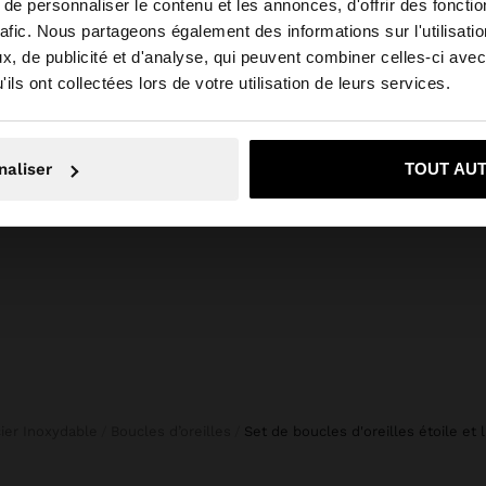
e personnaliser le contenu et les annonces, d'offrir des fonctio
rafic. Nous partageons également des informations sur l'utilisati
, de publicité et d'analyse, qui peuvent combiner celles-ci avec
e depuis Luxembourg. Voulez-vous parcourir notre site a
+
ils ont collectées lors de votre utilisation de leurs services.
FOULARD IMPRIMÉ 100% COTON
on, je souhaite rester sur Luxembourg
Oui, dirigez-mo
SAC CABAS EN TOILE AVEC BASE EN ROTIN L
19,99 €
naliser
TOUT AU
cier Inoxydable
Boucles d’oreilles
set de boucles d'oreilles étoile et