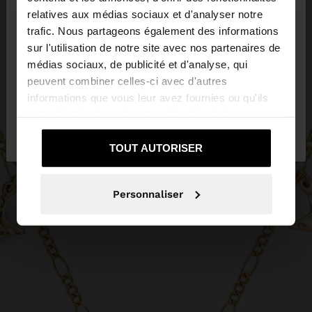
×
bonjour
relatives aux médias sociaux et d'analyser notre
trafic. Nous partageons également des informations
sur l'utilisation de notre site avec nos partenaires de
Vous accédez au site depuis Luxembourg. Voulez-
médias sociaux, de publicité et d'analyse, qui
vous parcourir notre site au United States?
peuvent combiner celles-ci avec d'autres
informations que vous leur avez fournies ou qu'ils
ont collectées lors de votre utilisation de leurs
Non, je souhaite rester
Oui, dirigez-moi
services.
sur Luxembourg
vers United States
TOUT AUTORISER
Personnaliser