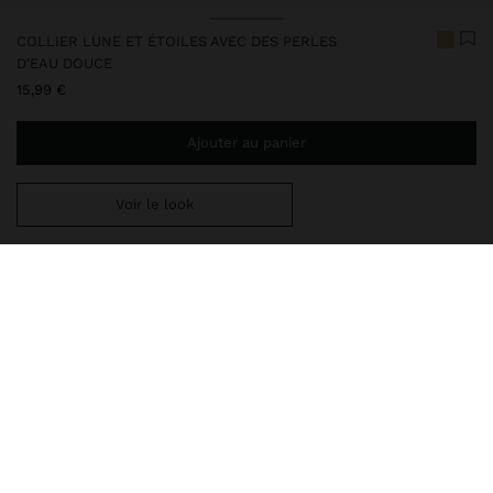
COLLIER LUNE ET ÉTOILES AVEC DES PERLES
D'EAU DOUCE
15,99 €
Ajouter au panier
Voir le look
Ajoutez
39,99 €
au panier et obtenez la livraison gratuite
248006
|
doré
Notre collection de bijoux délicats comprend des colliers, des
boucles d'oreilles, des bracelets et des bagues avec des finitions
en argent rhodié et en doré brillant. Certaines pièces contiennent
des zircons, des perles d'eau douce ou des cristaux, offra
Bijoux
Colliers