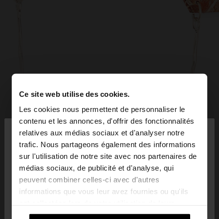
Ce site web utilise des cookies.
Les cookies nous permettent de personnaliser le
×
contenu et les annonces, d'offrir des fonctionnalités
bonjour
relatives aux médias sociaux et d'analyser notre
trafic. Nous partageons également des informations
sur l'utilisation de notre site avec nos partenaires de
Vous accédez au site depuis Luxembourg. Voulez-
médias sociaux, de publicité et d'analyse, qui
vous parcourir notre site au United States?
peuvent combiner celles-ci avec d'autres
informations que vous leur avez fournies ou qu'ils
ont collectées lors de votre utilisation de leurs
Non, je souhaite rester
Oui, dirigez-moi
services.