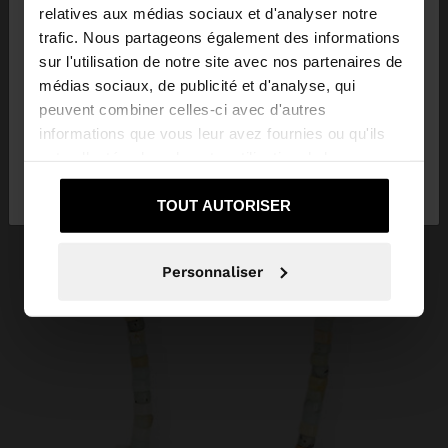
×
bonjour
relatives aux médias sociaux et d'analyser notre
trafic. Nous partageons également des informations
sur l'utilisation de notre site avec nos partenaires de
Vous accédez au site depuis Luxembourg. Voulez-
médias sociaux, de publicité et d'analyse, qui
vous parcourir notre site au United States?
peuvent combiner celles-ci avec d'autres
informations que vous leur avez fournies ou qu'ils
ont collectées lors de votre utilisation de leurs
Non, je souhaite rester
Oui, dirigez-moi
services.
sur Luxembourg
vers United States
TOUT AUTORISER
Personnaliser