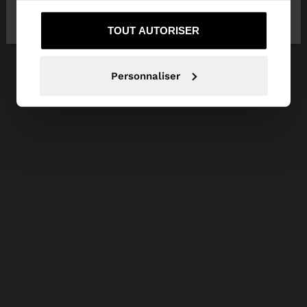
Non, je souhaite rester
Oui, dirigez-moi
services.
sur Luxembourg
vers United States
TOUT AUTORISER
Personnaliser