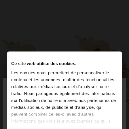
Ce site web utilise des cookies.
Les cookies nous permettent de personnaliser le
×
contenu et les annonces, d'offrir des fonctionnalités
bonjour
relatives aux médias sociaux et d'analyser notre
trafic. Nous partageons également des informations
sur l'utilisation de notre site avec nos partenaires de
Vous accédez au site depuis Luxembourg. Voulez-
médias sociaux, de publicité et d'analyse, qui
vous parcourir notre site au United States?
peuvent combiner celles-ci avec d'autres
informations que vous leur avez fournies ou qu'ils
ont collectées lors de votre utilisation de leurs