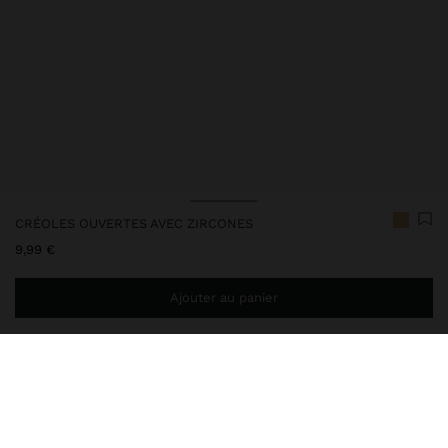
CRÉOLES OUVERTES AVEC ZIRCONES
9,99 €
Ajouter au panier
Ajoutez
39,99 €
au panier et obtenez la livraison gratuite
242790
|
doré