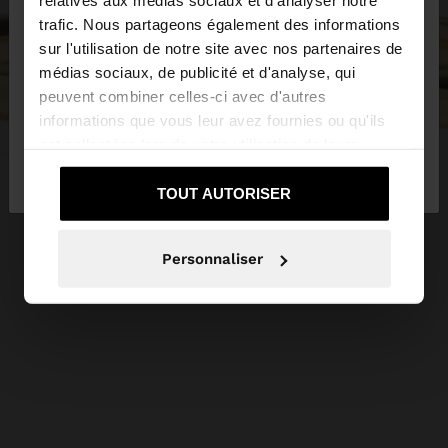
relatives aux médias sociaux et d'analyser notre
trafic. Nous partageons également des informations
sur l'utilisation de notre site avec nos partenaires de
Vous accédez au site depuis Luxembourg. Voulez-
médias sociaux, de publicité et d'analyse, qui
vous parcourir notre site au United States?
peuvent combiner celles-ci avec d'autres
informations que vous leur avez fournies ou qu'ils
ont collectées lors de votre utilisation de leurs
Non, je souhaite rester
Oui, dirigez-moi
services.
sur Luxembourg
vers United States
TOUT AUTORISER
Personnaliser