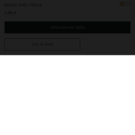
BAGUE AVEC PERLE
5,99 €
Sélectionner taille
Voir le look
Ajoutez
39,99 €
au panier et obtenez la livraison gratuite
247986
|
doré
Notre collection de bijoux délicats comprend des colliers, des
boucles d'oreilles, des bracelets et des bagues avec des finitions
en argent rhodié et en doré brillant. Certaines pièces contiennent
des zircons, des perles d'eau douce ou des cristaux, offra
Bijoux
Bagues