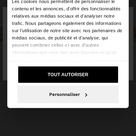
Les cookies nous permettent de personnaliser le
×
contenu et les annonces, d'offrir des fonctionnalités
bonjour
relatives aux médias sociaux et d'analyser notre
trafic. Nous partageons également des informations
sur l'utilisation de notre site avec nos partenaires de
Vous accédez au site depuis Luxembourg. Voulez-
médias sociaux, de publicité et d'analyse, qui
vous parcourir notre site au United States?
peuvent combiner celles-ci avec d'autres
informations que vous leur avez fournies ou qu'ils
ont collectées lors de votre utilisation de leurs
Non, je souhaite rester
Oui, dirigez-moi
services.
sur Luxembourg
vers United States
TOUT AUTORISER
Personnaliser