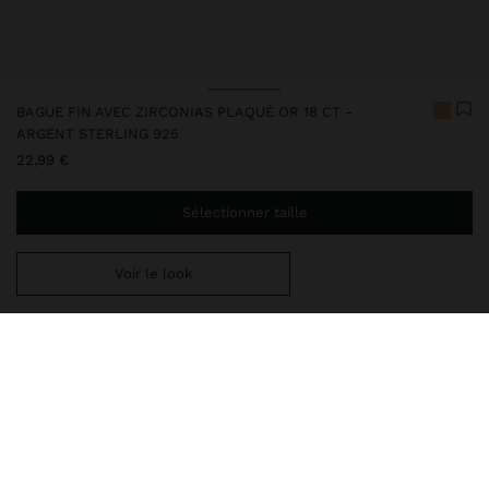
BAGUE FIN AVEC ZIRCONIAS PLAQUÉ OR 18 CT -
ARGENT STERLING 925
22,99 €
Sélectionner taille
Voir le look
Ajoutez
39,99 €
au panier et obtenez la livraison gratuite
247218
|
doré
Cet article en argent est doté d'un placage en or 18 carats qui lui
donne une apparence élégante et élève sa qualité. Cependant, un