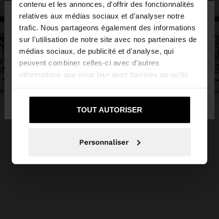
×
contenu et les annonces, d'offrir des fonctionnalités
bonjour
relatives aux médias sociaux et d'analyser notre
trafic. Nous partageons également des informations
sur l'utilisation de notre site avec nos partenaires de
Vous accédez au site depuis Luxembourg. Voulez-
médias sociaux, de publicité et d'analyse, qui
vous parcourir notre site au United States?
peuvent combiner celles-ci avec d'autres
informations que vous leur avez fournies ou qu'ils
ont collectées lors de votre utilisation de leurs
Non, je souhaite rester
Oui, dirigez-moi
services.
sur Luxembourg
vers United States
TOUT AUTORISER
Personnaliser