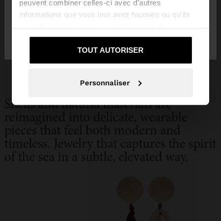
peuvent combiner celles-ci avec d'autres
informations que vous leur avez fournies ou qu'ils
ont collectées lors de votre utilisation de leurs
Non, je souhaite
Oui, dirigez-moi vers
services.
rester sur Egypt
United States
TOUT AUTORISER
Personnaliser