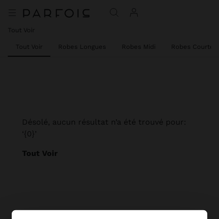
Tout Voir
Tout Voir
Robes Longues
Robes Midi
Robes Courtes
Désolé, aucun résultat n’a été trouvé pour:
‘{0}’
Tout Voir