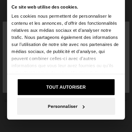
Ce site web utilise des cookies.
Parfois
Vêtements
Robes
tout voir
Les cookies nous permettent de personnaliser le
×
contenu et les annonces, d'offrir des fonctionnalités
bonjour
relatives aux médias sociaux et d'analyser notre
trafic. Nous partageons également des informations
sur l'utilisation de notre site avec nos partenaires de
Vous accédez au site depuis Egypt. Voulez-vous
REJOIGNEZ NOTRE NEWSLETTER
médias sociaux, de publicité et d'analyse, qui
parcourir notre site au United States?
peuvent combiner celles-ci avec d'autres
et obtenez 10% de réduction
informations que vous leur avez fournies ou qu'ils
ont collectées lors de votre utilisation de leurs
Non, je souhaite
Oui, dirigez-moi vers
services.
rester sur Egypt
United States
TOUT AUTORISER
OBTENIR DE L’AIDE
Personnaliser
TENDANCES