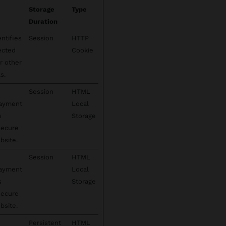
Storage
Type
Duration
ntifies
Session
HTTP
lected
Cookie
r other
s.
Session
HTML
payment
Local
s
Storage
secure
bsite.
Session
HTML
payment
Local
s
Storage
secure
bsite.
Persistent
HTML