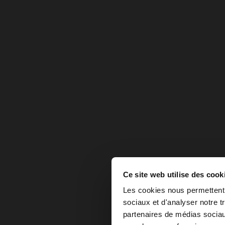
Ce site web utilise des cook
bonjour
Les cookies nous permettent d
sociaux et d'analyser notre t
partenaires de médias sociaux
Vous accédez au site