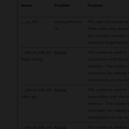
Name
Provider
Purpose
__cq_dnt
www.parfois.co
This opt-out cookie ide
m
if the visitor has dese
any cookies, trackers o
audience targeting tool
__klarna_sdk_de
Klarna
This cookie is used in
fault-config
conjunction with the 
window - The cookie i
necessary for making 
transactions on the we
__klarna_sdk_ide
Klarna
This cookie is used in
ntity-api
conjunction with the 
window - The cookie i
necessary for making 
transactions on the we
__klarna_sdk_ver
Klarna
This cookie is used in