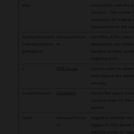
sion
conjunction with the 
window - The cookie i
necessary for making 
transactions on the we
AppboyServiceW
www.parfois.co
Identifies if the visitor
orkerAsyncStora
m
deselected any cookie
ge#optOut
trackers or other audi
targeting tools.
c
RTB House
Used in order to dete
and improve the websi
security.
CookieConsent
Cookiebot
Stores the user's cook
consent state for the 
domain
cqcid
www.parfois.co
Registers whether the 
m
logged in. This allows 
website owner to mak