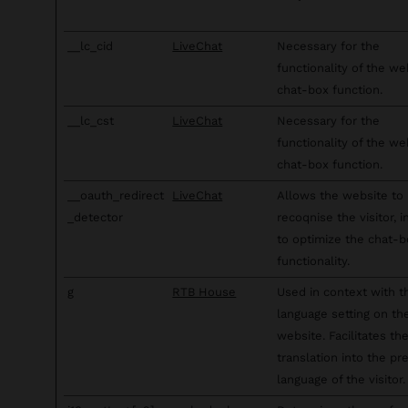
__lc_cid
LiveChat
Necessary for the
functionality of the we
chat-box function.
__lc_cst
LiveChat
Necessary for the
functionality of the we
chat-box function.
__oauth_redirect
LiveChat
Allows the website to
_detector
recoqnise the visitor, i
to optimize the chat-
functionality.
g
RTB House
Used in context with t
language setting on th
website. Facilitates th
translation into the pr
language of the visitor.