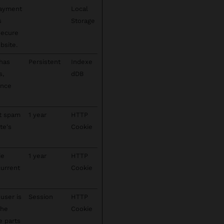
payment
Local
s
Storage
secure
bsite.
 has
Persistent
Indexe
s,
dDB
ence
ct spam
1 year
HTTP
te's
Cookie
ie
1 year
HTTP
current
Cookie
user is
Session
HTTP
the
Cookie
e parts