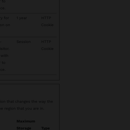
r to
ce.
ry for
1 year
HTTP
ion on
Cookie
-
Session
HTTP
sitor.
Cookie
 with
r to
ce.
ion that changes the way the
e region that you are in.
Maximum
Storage
Type