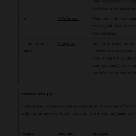
load balancing, in orde
optimize user experien
ts
RTB House
This cookie is necessa
the PayPal login-funct
the website.
x-ms-routing-
Tangiblee
Registers which server
name
cluster is serving the vi
This is used in context
load balancing, in orde
optimize user experien
Preferences (7)
Preference cookies enable a website to remember informat
website behaves or looks, like your preferred language or th
Name
Provider
Purpose