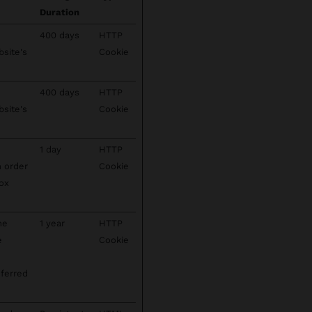
Duration
400 days
HTTP
bsite's
Cookie
400 days
HTTP
bsite's
Cookie
1 day
HTTP
n order
Cookie
box
he
1 year
HTTP
e
Cookie
e
eferred