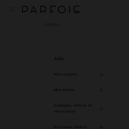
retour
aide
Mon compte
Inscription et connexion
Mes achats
Gestion de mon profil
Achat en ligne
échanges, retours et
rétractation
Newsletter
Statut de la commande
Comment retourner / se
Liste de souhaits
Boutiques parfois
Modifier une commande