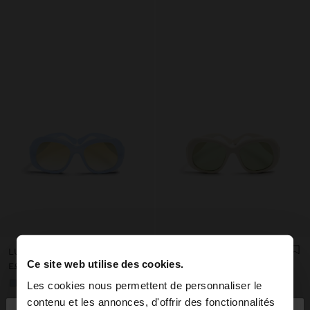
LUNETTES DE SOLEIL ARRONDIES
LUNETTES DE SOLEIL ARRONDIES
Ce site web utilise des cookies.
E£ 499,00
E£ 499,00
+1
+1
Les cookies nous permettent de personnaliser le
contenu et les annonces, d'offrir des fonctionnalités