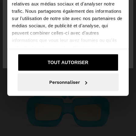
×
bonjour
relatives aux médias sociaux et d'analyser notre
trafic. Nous partageons également des informations
sur l'utilisation de notre site avec nos partenaires de
Vous accédez au site depuis Egypt. Voulez-vous
médias sociaux, de publicité et d'analyse, qui
parcourir notre site au United States?
peuvent combiner celles-ci avec d'autres
informations que vous leur avez fournies ou qu'ils
ont collectées lors de votre utilisation de leurs
Non, je souhaite
Oui, dirigez-moi vers
services.
rester sur Egypt
United States
TOUT AUTORISER
Personnaliser