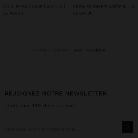
COLLIER BICOLORE À MAILLONS AVEC PENDENTIF ANNEAU - ACIER INOXYDABLE
CRÉOLES ENTRELACÉES BICOLORES AVEC ACIER INOXYDABLE
E£ 499,00
E£ 269,00
Parfois
Joaillerie
acier inoxydable
REJOIGNEZ NOTRE NEWSLETTER
et obtenez 10% de réduction