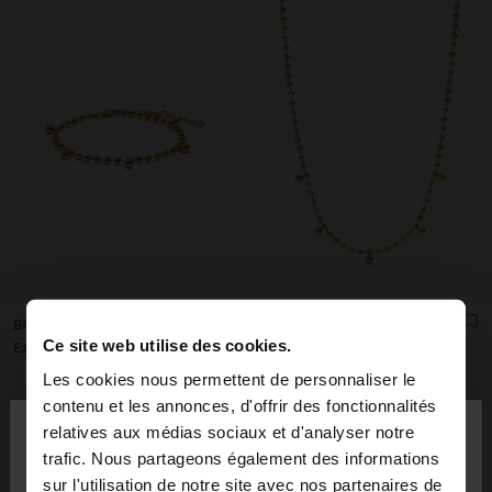
BRACELET AVEC MINI PERLES - ACIER INOXYDABLE
COLLIER COURT AVEC MINI SPHÈRES - ACIER INOXYDABLE
Ce site web utilise des cookies.
E£ 469,00
E£ 499,00
Les cookies nous permettent de personnaliser le
×
contenu et les annonces, d'offrir des fonctionnalités
bonjour
relatives aux médias sociaux et d'analyser notre
trafic. Nous partageons également des informations
sur l'utilisation de notre site avec nos partenaires de
Vous accédez au site depuis Egypt. Voulez-vous