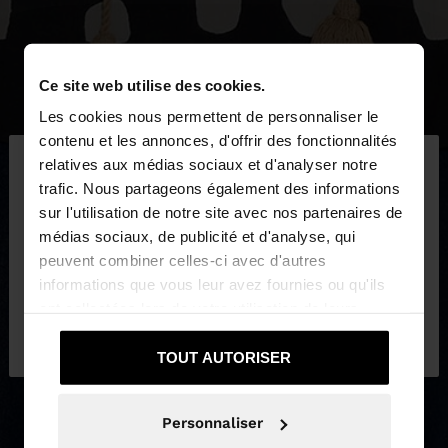
Ce site web utilise des cookies.
Les cookies nous permettent de personnaliser le
×
contenu et les annonces, d'offrir des fonctionnalités
bonjour
relatives aux médias sociaux et d'analyser notre
trafic. Nous partageons également des informations
sur l'utilisation de notre site avec nos partenaires de
Vous accédez au site depuis Suisse. Voulez-vous
médias sociaux, de publicité et d'analyse, qui
parcourir notre site au United States?
peuvent combiner celles-ci avec d'autres
informations que vous leur avez fournies ou qu'ils
ont collectées lors de votre utilisation de leurs
Non, je souhaite
Oui, dirigez-moi vers
services.
rester sur Suisse
United States
TOUT AUTORISER
Personnaliser