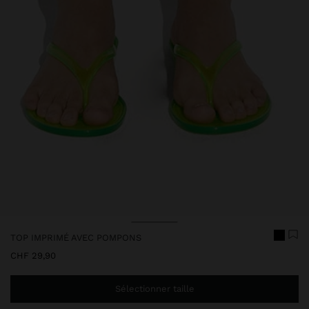
Prix réduit de
à
Prix réduit de
à
TOP IMPRIMÉ AVEC POMPONS
CHF 29,90
Sélectionner taille