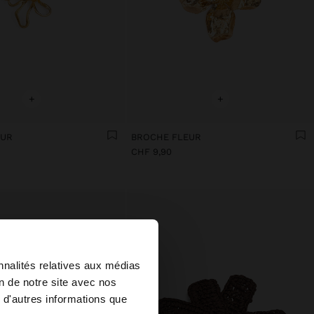
+
+
EUR
BROCHE FLEUR
CHF 9,90
×
nnalités relatives aux médias
on de notre site avec nos
 d'autres informations que
ed States?