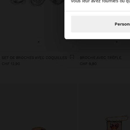
vous leur avez fournies ou qu'
Person
+
+
SET DE BROCHES AVEC COQUILLES
BROCHE AVEC TRÈFLE
CHF 12,90
CHF 9,90