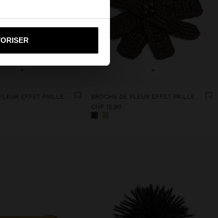
i vers United States
TORISER
+
+
FLEUR EFFET PAILLE
BROCHE DE FLEUR EFFET PAILLE
CHF 15,90