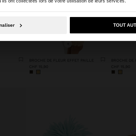
ils ont collectées lors de votre utilisation de leurs services.
Non, je souhaite rester sur Suisse
Oui, dirigez-mo
naliser
TOUT AU
+
BROCHE DE FLEUR EFFET PAILLE
BROCHE DE 
CHF 15,90
CHF 15,90