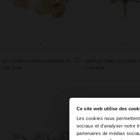
+
+
SET DE BROCHES FLEURS AVEC PERLE
BROCHE LIBELLULE AVEC 
CHF 12,90
CHF 9,90
Ce site web utilise des cook
bonjour
Les cookies nous permettent d
sociaux et d'analyser notre t
partenaires de médias sociaux
Vous accédez au site