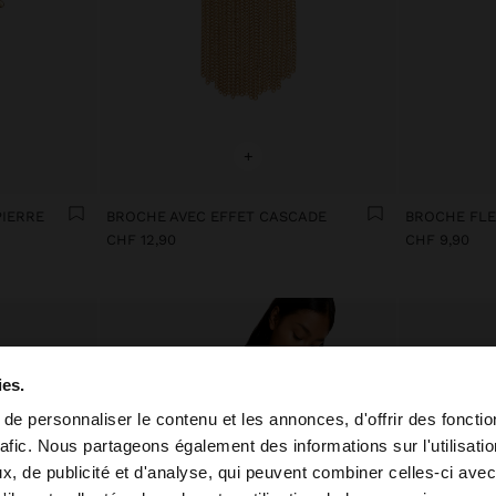
+
PIERRE
BROCHE AVEC EFFET CASCADE
BROCHE FL
CHF 12,90
CHF 9,90
ies.
e personnaliser le contenu et les annonces, d'offrir des fonctio
rafic. Nous partageons également des informations sur l'utilisati
, de publicité et d'analyse, qui peuvent combiner celles-ci avec
 depuis Suisse. Voulez-vous parcourir notre site au Unit