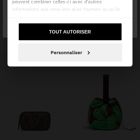
peuvent combiner celles-ci avec d'autres
informations que vous leur avez fournies ou qu'ils
+
+
ont collectées lors de votre utilisation de leurs
Non, je souhaite
Oui, dirigez-moi vers
services.
rester sur Suisse
United States
NÉCESSAIRE EN NYLON AVEC IMPRIMÉ ANIMAL
SAC POUR COSMÉTIQUES EN NYLON IMPRIMÉ ANIMAL
TOUT AUTORISER
CHF 29,90
CHF 19,90
Personnaliser