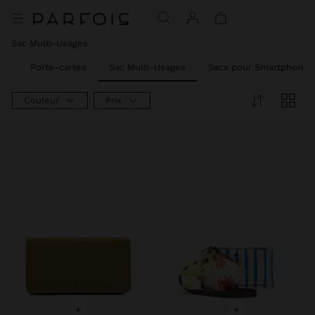
Prix réduit de
à
Sac Multi-Usages
ie
Porte-cartes
Sac Multi-Usages
Sacs pour Smartphone
Couleur
Prix
+
+