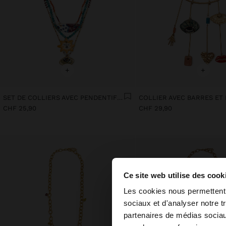
+
+
SET DE COLLIERS AVEC PENDENTIFS MULTICOLORES
CHF 25,90
CHF 29,90
Ce site web utilise des cook
bonjour
Les cookies nous permettent d
sociaux et d'analyser notre t
partenaires de médias sociaux
Vous accédez au site