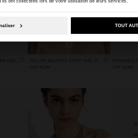
ils ont collectées lors de votre utilisation de leurs services.
Non, je souhaite rester sur Suisse
Oui, dirigez-mo
naliser
TOUT AU
+
COLLIER LONG DE MAILLONS AVEC PIERRE
COLLIER MULTIPLE COURT AVEC PIERRES COLORÉES
CHF 45,90
CHF 25,90