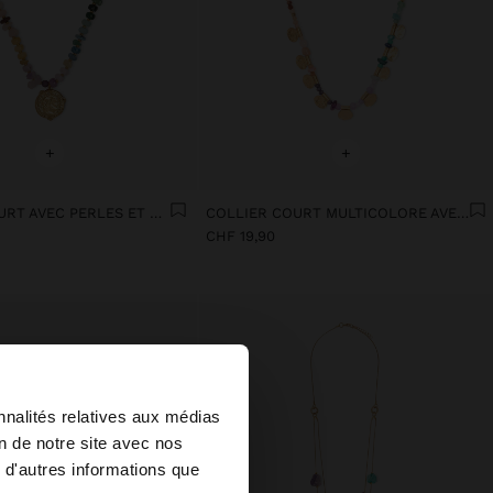
+
+
COLLIER COURT AVEC PERLES ET PIERRES
COLLIER COURT MULTICOLORE AVEC PIERRES ET MÉDAILLES
CHF 19,90
×
nnalités relatives aux médias
on de notre site avec nos
 d'autres informations que
ed States?