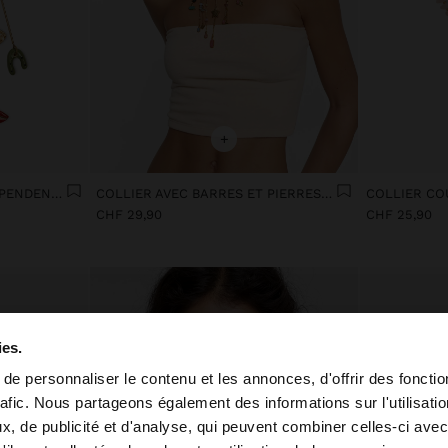
+
COLLIER AVEC BARRES ET PENDENTIFS EN CÉRAMIQUE
COLLIER AVEC BARRES ET PIERRES MULTICOLORES
CHF 29,90
CHF 25,90
ies.
e personnaliser le contenu et les annonces, d'offrir des fonctio
rafic. Nous partageons également des informations sur l'utilisati
, de publicité et d'analyse, qui peuvent combiner celles-ci avec
 depuis Suisse. Voulez-vous parcourir notre site au Unit