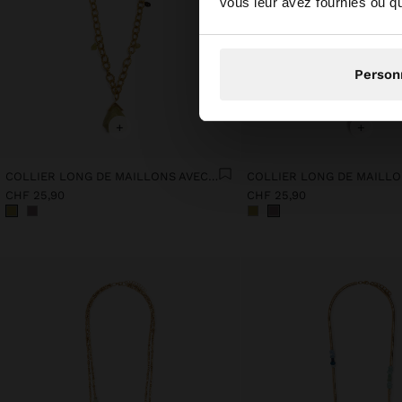
vous leur avez fournies ou qu'
Person
+
+
COLLIER LONG DE MAILLONS AVEC PIERRE
CHF 25,90
CHF 25,90