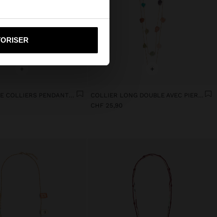
i vers United States
TORISER
+
+
ENSEMBLE DE COLLIERS PENDANTS GÉOMÉTRIQUES EN PIERRES
COLLIER LONG DOUBLE AVEC PIERRES
CHF 25,90