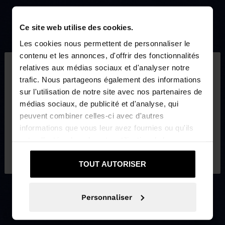
Ce site web utilise des cookies.
Les cookies nous permettent de personnaliser le
×
contenu et les annonces, d'offrir des fonctionnalités
bonjour
relatives aux médias sociaux et d'analyser notre
trafic. Nous partageons également des informations
sur l'utilisation de notre site avec nos partenaires de
Vous accédez au site depuis Suisse. Voulez-vous
médias sociaux, de publicité et d'analyse, qui
parcourir notre site au United States?
peuvent combiner celles-ci avec d'autres
informations que vous leur avez fournies ou qu'ils
ont collectées lors de votre utilisation de leurs
Non, je souhaite
Oui, dirigez-moi vers
services.
rester sur Suisse
United States
TOUT AUTORISER
Personnaliser