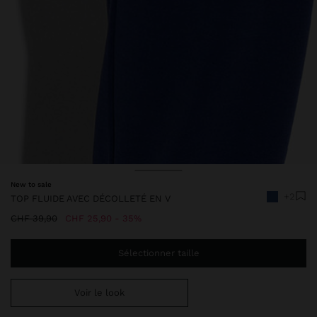
New to sale
+2
TOP FLUIDE AVEC DÉCOLLETÉ EN V
Prix réduit de
à
CHF 39,90
CHF 25,90
35%
Sélectionner taille
Voir le look