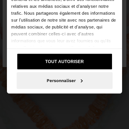
×
bonjour
relatives aux médias sociaux et d'analyser notre
trafic. Nous partageons également des informations
sur l'utilisation de notre site avec nos partenaires de
Vous accédez au site depuis Suisse. Voulez-vous
médias sociaux, de publicité et d'analyse, qui
parcourir notre site au United States?
peuvent combiner celles-ci avec d'autres
informations que vous leur avez fournies ou qu'ils
ont collectées lors de votre utilisation de leurs
Non, je souhaite
Oui, dirigez-moi vers
services.
rester sur Suisse
United States
TOUT AUTORISER
Personnaliser