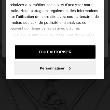
×
bonjour
relatives aux médias sociaux et d'analyser notre
trafic. Nous partageons également des informations
sur l'utilisation de notre site avec nos partenaires de
Vous accédez au site depuis Suisse. Voulez-vous
médias sociaux, de publicité et d'analyse, qui
parcourir notre site au United States?
peuvent combiner celles-ci avec d'autres
informations que vous leur avez fournies ou qu'ils
ont collectées lors de votre utilisation de leurs
Non, je souhaite
Oui, dirigez-moi vers
services.
rester sur Suisse
United States
TOUT AUTORISER
Personnaliser