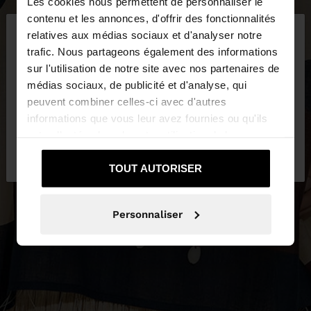
Les cookies nous permettent de personnaliser le
×
contenu et les annonces, d'offrir des fonctionnalités
bonjour
relatives aux médias sociaux et d'analyser notre
trafic. Nous partageons également des informations
sur l'utilisation de notre site avec nos partenaires de
Vous accédez au site depuis Belgique. Voulez-vous
médias sociaux, de publicité et d'analyse, qui
parcourir notre site au United States?
peuvent combiner celles-ci avec d'autres
informations que vous leur avez fournies ou qu'ils
ont collectées lors de votre utilisation de leurs
Non, je souhaite
Oui, dirigez-moi vers
services.
rester sur Belgique
United States
TOUT AUTORISER
Personnaliser