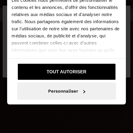
Les cookies nous permettent de personnaliser le
×
contenu et les annonces, d'offrir des fonctionnalités
bonjour
relatives aux médias sociaux et d'analyser notre
trafic. Nous partageons également des informations
sur l'utilisation de notre site avec nos partenaires de
Vous accédez au site depuis Belgique. Voulez-vous
médias sociaux, de publicité et d'analyse, qui
parcourir notre site au United States?
peuvent combiner celles-ci avec d'autres
informations que vous leur avez fournies ou qu'ils
ont collectées lors de votre utilisation de leurs
Non, je souhaite
Oui, dirigez-moi vers
services.
rester sur Belgique
United States
TOUT AUTORISER
Personnaliser