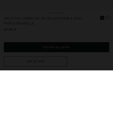
SAC À DOS CABINE EN NYLON EXTENSIBLE AVEC
PORTE-BOUTEILLE
55,99 €
Ajouter au panier
Voir le look
Ajoutez
44,99 €
au panier et obtenez la livraison gratuite
248421
|
bordeaux
Sac à dos cabine en nylon, extensible et avec porte-bouteille
latéral. Ouvertures avec fermeture éclair et boucles de libération.
Poches extérieures avant. Doublure et poche intérieure.
Compartiment pour ordinateur portable de 15". Dragonne fixe sur