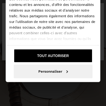
×
contenu et les annonces, d'offrir des fonctionnalités
bonjour
relatives aux médias sociaux et d'analyser notre
trafic. Nous partageons également des informations
sur l'utilisation de notre site avec nos partenaires de
Vous accédez au site depuis Belgique. Voulez-vous
médias sociaux, de publicité et d'analyse, qui
parcourir notre site au United States?
peuvent combiner celles-ci avec d'autres
informations que vous leur avez fournies ou qu'ils
ont collectées lors de votre utilisation de leurs
Non, je souhaite
Oui, dirigez-moi vers
services.
rester sur Belgique
United States
TOUT AUTORISER
Personnaliser