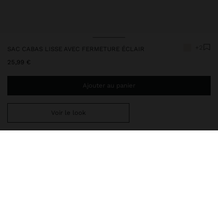
Prix réduit de
à
+2
SAC CABAS LISSE AVEC FERMETURE ÉCLAIR
25,99 €
Ajouter au panier
Voir le look
Ajoutez
44,99 €
au panier et obtenez la livraison gratuite
243907
|
écru
Sac cabas lisse avec fermeture éclair. Compartiments latéraux
avec fermeture magnétique. Surpiqûres marquées. Doublure et
poche intérieure. Pendant amovible. Anses fixes. Bandoulière