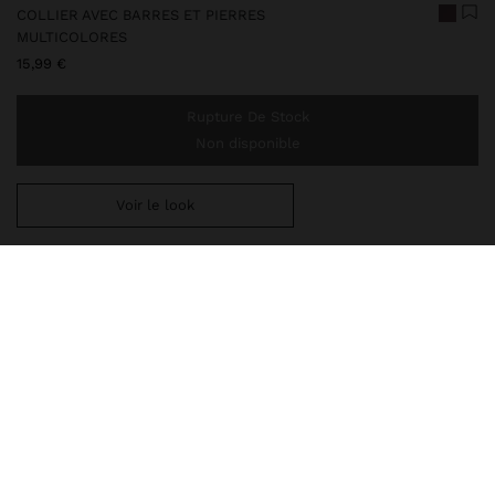
COLLIER AVEC BARRES ET PIERRES
MULTICOLORES
15,99 €
Rupture De Stock
Non disponible
Voir le look
Ajoutez
44,99 €
au panier et obtenez la livraison gratuite
248013
|
multicolore
Notre collection de bijoux délicats comprend des colliers, des
boucles d'oreilles, des bracelets et des bagues avec des finitions
en argent rhodié et en doré brillant. Certaines pièces contiennent
des zircons, des perles d'eau douce ou des cristaux, offra
Bijoux
Colliers