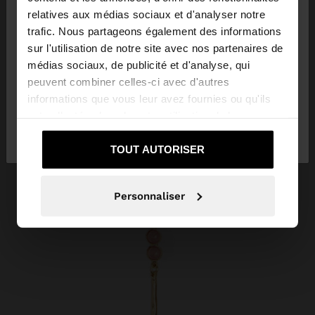
×
bonjour
relatives aux médias sociaux et d'analyser notre
trafic. Nous partageons également des informations
sur l'utilisation de notre site avec nos partenaires de
Vous accédez au site depuis Belgique. Voulez-vous
médias sociaux, de publicité et d'analyse, qui
parcourir notre site au United States?
peuvent combiner celles-ci avec d'autres
informations que vous leur avez fournies ou qu'ils
ont collectées lors de votre utilisation de leurs
Non, je souhaite
Oui, dirigez-moi vers
services.
rester sur Belgique
United States
TOUT AUTORISER
Personnaliser