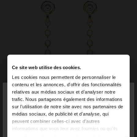
Ce site web utilise des cookies.
Les cookies nous permettent de personnaliser le
×
contenu et les annonces, d'offrir des fonctionnalités
bonjour
relatives aux médias sociaux et d'analyser notre
trafic. Nous partageons également des informations
sur l'utilisation de notre site avec nos partenaires de
Vous accédez au site depuis Belgique. Voulez-vous
médias sociaux, de publicité et d'analyse, qui
parcourir notre site au United States?
peuvent combiner celles-ci avec d'autres
informations que vous leur avez fournies ou qu'ils
ont collectées lors de votre utilisation de leurs