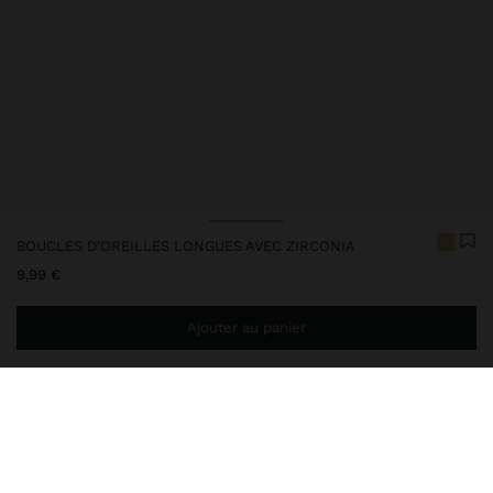
BOUCLES D'OREILLES LONGUES AVEC ZIRCONIA
9,99 €
Ajouter au panier
Ajoutez
44,99 €
au panier et obtenez la livraison gratuite
247989
|
doré