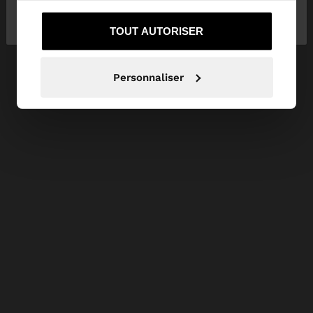
Non, je souhaite
Oui, dirigez-moi vers
services.
rester sur Belgique
United States
TOUT AUTORISER
Personnaliser