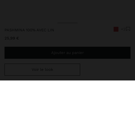
+2
PASHMINA 100% AVEC LIN
25,99 €
Ajouter au panier
Voir le look
Ajoutez
44,99 €
au panier et obtenez la livraison gratuite
246814
|
rose
Pashmina léger en tissu semi-transparent avec texture
délicatement froissée et finition effilochée aux extrémités.
Confectionnée en 100 % lin. Une pièce polyvalente et élégante,