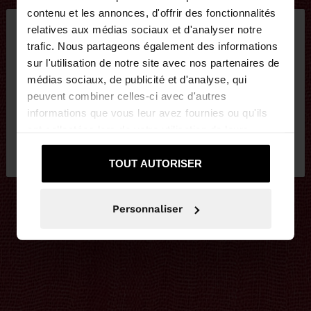
×
contenu et les annonces, d'offrir des fonctionnalités
bonjour
relatives aux médias sociaux et d'analyser notre
trafic. Nous partageons également des informations
sur l'utilisation de notre site avec nos partenaires de
Vous accédez au site depuis Belgique. Voulez-vous
médias sociaux, de publicité et d'analyse, qui
parcourir notre site au United States?
peuvent combiner celles-ci avec d'autres
informations que vous leur avez fournies ou qu'ils
ont collectées lors de votre utilisation de leurs
Non, je souhaite
Oui, dirigez-moi vers
services.
rester sur Belgique
United States
TOUT AUTORISER
Personnaliser