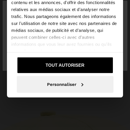
×
contenu et les annonces, d'offrir des fonctionnalités
bonjour
relatives aux médias sociaux et d'analyser notre
trafic. Nous partageons également des informations
sur l'utilisation de notre site avec nos partenaires de
Vous accédez au site depuis Belgique. Voulez-vous
médias sociaux, de publicité et d'analyse, qui
parcourir notre site au United States?
peuvent combiner celles-ci avec d'autres
informations que vous leur avez fournies ou qu'ils
ont collectées lors de votre utilisation de leurs
Non, je souhaite
Oui, dirigez-moi vers
services.
rester sur Belgique
United States
TOUT AUTORISER
Personnaliser