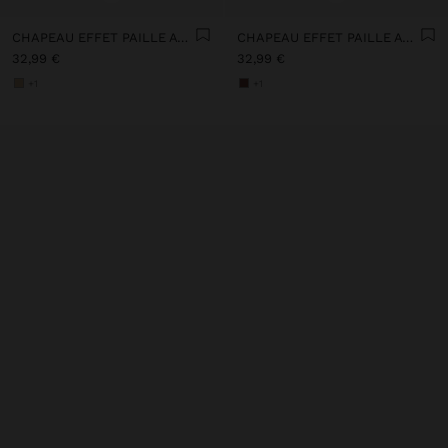
CHAPEAU EFFET PAILLE AVEC CEINTURE DE PERLES
CHAPEAU EFFET PAILLE AVEC CEINTURE DE PERLES
32,99 €
32,99 €
+1
+1