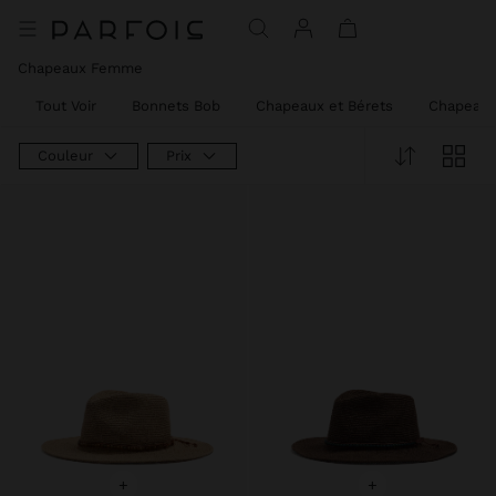
Chapeaux Femme
Tout Voir
Bonnets Bob
Chapeaux et Bérets
Chapeaux
Couleur
Prix
+
+