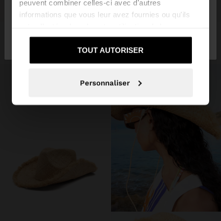
peuvent combiner celles-ci avec d'autres
+
+
informations que vous leur avez fournies ou qu'ils
ont collectées lors de votre utilisation de leurs
Non, je souhaite
Oui, dirigez-moi vers
CHAPEAU PILLBOX AVEC RAYURES
CHAPEAU PILLBOX AVEC RAYURES
services.
rester sur Belgique
United States
25,99 €
25,99 €
TOUT AUTORISER
Personnaliser