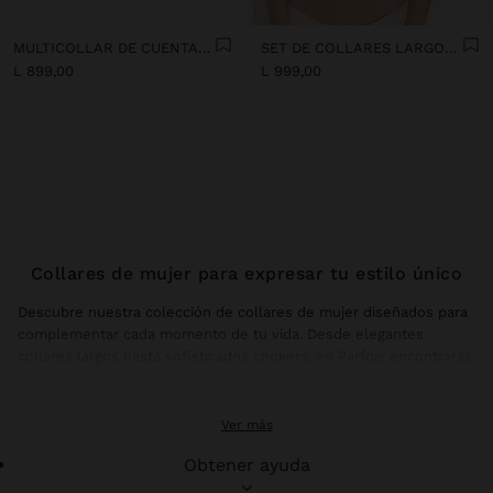
MULTICOLLAR DE CUENTAS DE RESINA EN DEGRADADO
SET DE COLLARES LARGOS DE RESINA
L 899,00
L 999,00
Collares de mujer para expresar tu estilo único
Descubre nuestra colección de collares de mujer diseñados para
complementar cada momento de tu vida. Desde elegantes
collares largos hasta sofisticados chokers, en Parfois encontrarás
el collar perfecto que refleje tu personalidad y eleve cualquier
outfit con un toque de distinción.
Ver más
Collares largos: elegancia versátil para cada
Obtener ayuda
ocasión