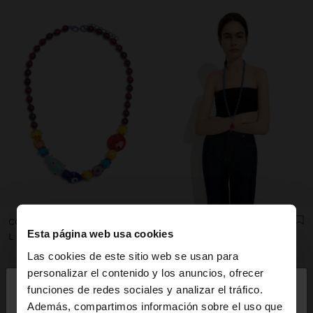
COLLAR DE CUENTAS MULTICOLOR CON CERÁMICA
COLLAR DE CUENTAS CON COLGANTE DE SOL
Esta página web usa cookies
L 649,00
L 649,00
Las cookies de este sitio web se usan para
×
personalizar el contenido y los anuncios, ofrecer
hola
funciones de redes sociales y analizar el tráfico.
Además, compartimos información sobre el uso que