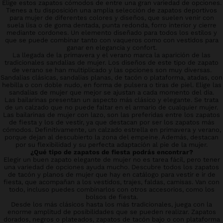
Elige estos zapatos cómodos de entre una gran variedad de opciones.
Tienes a tu disposición una amplia selección de zapatos deportivos
para mujer de diferentes colores y diseños, que suelen venir con
suela lisa o de goma dentada, punta redonda, forro interior y cierre
mediante cordones. Un elemento diseñado para todos los estilos y
que se puede combinar tanto con vaqueros como con vestidos para
ganar en elegancia y confort.
La llegada de la primavera y el verano marca la aparición de las
tradicionales sandalias de mujer. Los diseños de este tipo de zapato
de verano se han multiplicado y las opciones son muy diversas.
Sandalias clásicas, sandalias planas, de tacón o plataforma, atadas, con
hebilla o con doble nudo, en forma de pulsera o tiras de piel. Elige las
sandalias de mujer que mejor se ajustan a cada momento del día.
Las bailarinas presentan un aspecto más clásico y elegante. Se trata
de un calzado que no puede faltar en el armario de cualquier mujer.
Las bailarinas de mujer con lazo, son las preferidas entre los zapatos
de fiesta y los de vestir, ya que destacan por ser los zapatos más
cómodos. Definitivamente, un calzado estrella en primavera y verano,
porque dejan al descubierto la zona del empeine. Además, destacan
por su flexibilidad y su perfecta adaptación al pie de la mujer.
¿Qué tipo de zapatos de fiesta podrás encontrar?
Elegir un buen zapato elegante de mujer no es tarea fácil, pero tener
una variedad de opciones ayuda mucho. Descubre todos los zapatos
de tacón y planos de mujer que hay en catálogo para vestir e ir de
fiesta, que acompañan a los vestidos, trajes, faldas, camisas. Van con
todo, incluso puedes combinarlos con otros accesorios, como los
bolsos de fiesta.
Desde los más clásicos hasta los más tradicionales, juega con la
enorme amplitud de posibilidades que se pueden realizar. Zapatos
dorados, negros o plateados, zapatos de tacón bajo o con plataforma