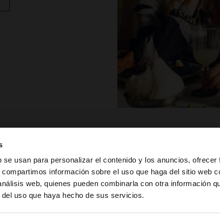
s
b se usan para personalizar el contenido y los anuncios, ofrecer
TER
s, compartimos información sobre el uso que haga del sitio web 
 análisis web, quienes pueden combinarla con otra información q
la web de Honduras. ¿Quieres ir a la web de United State
r del uso que haya hecho de sus servicios.