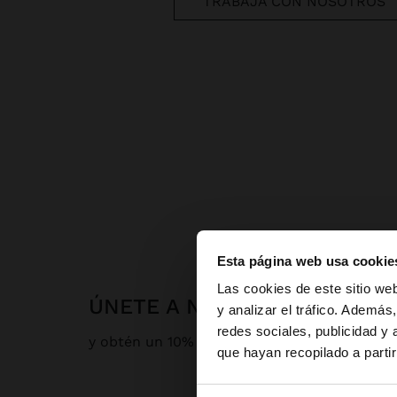
TRABAJA CON NOSOTROS
Esta página web usa cookie
hola
Las cookies de este sitio we
ÚNETE A NUESTRA NEWSLET
y analizar el tráfico. Ademá
redes sociales, publicidad y
Estás accediendo a 
y obtén un 10% de descuento
que hayan recopilado a parti