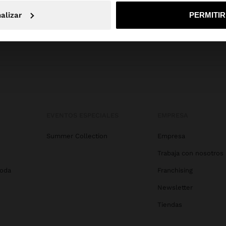
No, continuar en la web de Honduras
Sí, llé
alizar
PERMITI
EVENTOS ESPECIALES
EMPRESA
Summer Collection
Empresa
Trabaja con nosotros
Boda
Franchising
Newsletter
Tiendas