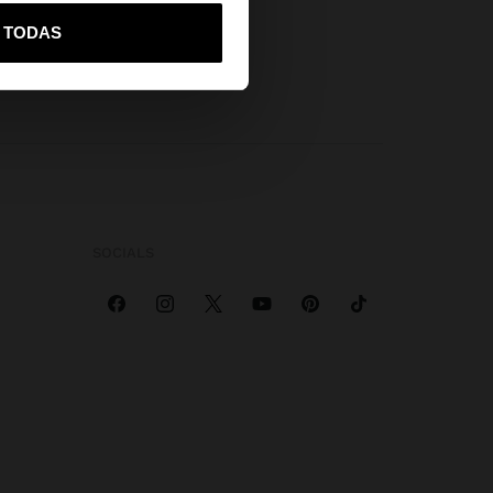
vame a United States
R TODAS
SOCIALS