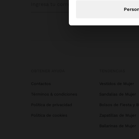
Person
OBTENER AYUDA
TENDENCIAS
Contactos
Vestidos de Mujer
Términos & condiciones
Sandalias de Mujer
Política de privacidad
Bolsos de Fiesta y 
Política de cookies
Zapatillas de Mujer
Bailarinas de Mujer