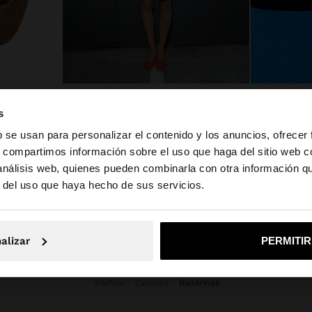
BAILARINAS DE PIEL DESTALONADAS
COMPRAR EL LOOK
1 productos
BAILARINAS
s
L 1.499,00
b se usan para personalizar el contenido y los anuncios, ofrecer
s, compartimos información sobre el uso que haga del sitio web 
 análisis web, quienes pueden combinarla con otra información q
la web de Honduras. ¿Quieres ir a la web de United State
r del uso que haya hecho de sus servicios.
No, continuar en la web de Honduras
Sí, llé
alizar
PERMITI
Parfois
Zapatos
bailarinas