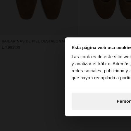
BAILARINAS DE PIEL DESTALONADAS CON TIRA
Esta página web usa cookie
L 1.899,00
L 1.899,00
hola
Las cookies de este sitio we
y analizar el tráfico. Ademá
redes sociales, publicidad y
Estás accediendo a 
que hayan recopilado a parti
Person