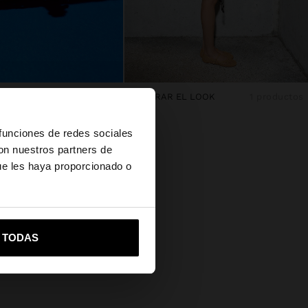
 CON RED TRENZADA
COMPRAR EL LOOK
1 productos
×
 funciones de redes sociales
con nuestros partners de
ue les haya proporcionado o
s?
vame a United States
R TODAS