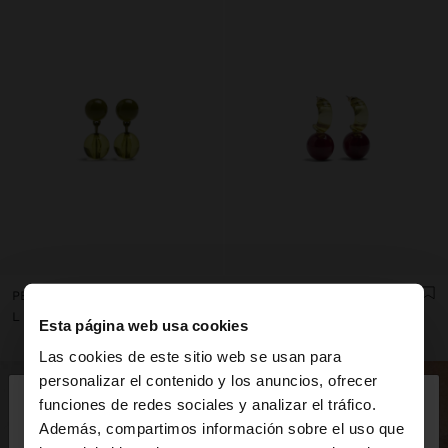
PENDIENTES DE RESINA Y ESMALTE
PENDIENTES DE ARO DE RESINA TRANSPARENTE
L 299,00
L 299,00
Esta página web usa cookies
Las cookies de este sitio web se usan para
×
personalizar el contenido y los anuncios, ofrecer
hola
funciones de redes sociales y analizar el tráfico.
Además, compartimos información sobre el uso que