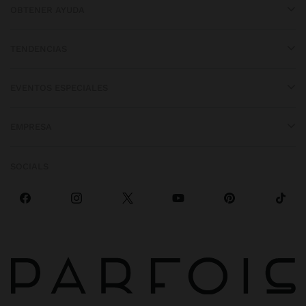
Las botas cano alto crean líneas elegantes que favorecen la
OBTENER AYUDA
figura, perfectas para combinar con faldas y vestidos
TENDENCIAS
Botines de tacón que aportan sofisticación
Ideales para occasions especiales donde el glamour y la
comodidad se encuentran en perfecto equilibrio
EVENTOS ESPECIALES
Botas planas para el confort diario
EMPRESA
El calzado perfecto para largas jornadas sin sacrificar el estilo,
combinables con cualquier look casual
SOCIALS
Botas negras versátiles para cualquier ocasión
El básico atemporal que funciona desde atuendos formales hasta
los más relajados y desenfadados
Combinaciones perfectas para cada estación
Durante el otoño e invierno, nuestras botas se convierten en el
complemento perfecto para
abrigos
y
jerséis
. En primavera, los
botines aportan ese toque final ideal para looks de transición