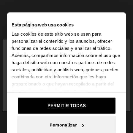
Esta página web usa cookies
Las cookies de este sitio web se usan para
×
personalizar el contenido y los anuncios, ofrecer
hola
funciones de redes sociales y analizar el tráfico.
Además, compartimos información sobre el uso que
haga del sitio web con nuestros partners de redes
Estás accediendo a la web de Andorra. ¿Quieres ir
sociales, publicidad y análisis web, quienes pueden
a la web de United States?
combinarla con otra información que les haya
proporcionado o que hayan recopilado a partir del
uso que haya hecho de sus servicios.
No, continuar en la web
Sí, llévame a
de Andorra
United States
PERMITIR TODAS
Personalizar