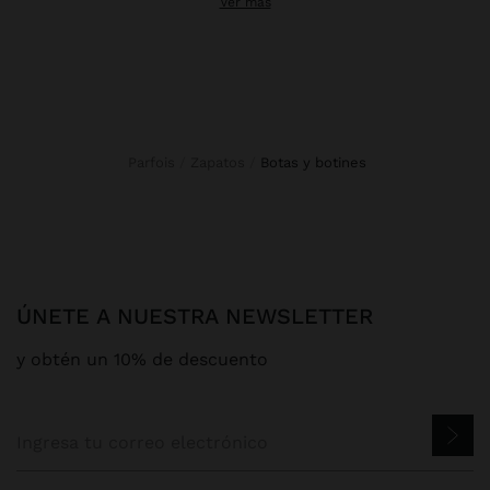
Ver más
La evolución de los botines para la mujer
moderna
Los botines se han convertido en el calzado esencial que toda
mujer necesita en su armario. Ya sea para combinar con
vestidos
elegantes o con
pantalones
casuales, cada par de botas mujer
ofrece infinitas posibilidades de styling.
Parfois
Zapatos
botas y botines
La versatilidad de nuestras botas las convierte en la elección
perfecta para mujeres que buscan comodidad sin renunciar al
estilo. Combínalas con nuestros
bolsos
para crear looks
coordinados que reflejen tu personalidad única.
Botas cowboy que conquistan las calles urbanas
ÚNETE A NUESTRA NEWSLETTER
Las botas cowboy han regresado con fuerza para conquistar el
y obtén un 10% de descuento
street style contemporáneo. Este icónico diseño aporta un toque
western-chic que transforma cualquier outfit casual en una
declaración de estilo audaz y personal.
Botas cano alto que alargan la silueta