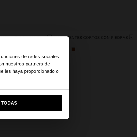
PENDIENTES MEDIA FLOR CON ESMALTE
PENDIENTES CORTOS CON PIEDRAS
5.99€
×
 funciones de redes sociales
con nuestros partners de
ue les haya proporcionado o
vame a United States
R TODAS