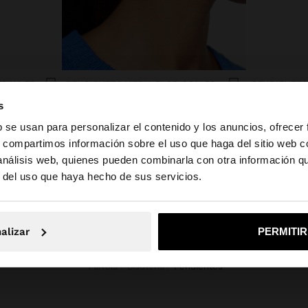
PENDIENTES DE ARO DE RESINA TRANSPARENTE
PENDIENTES MEDIA FLOR CON ESMALTE
7.99€
7.99€
s
b se usan para personalizar el contenido y los anuncios, ofrecer
s, compartimos información sobre el uso que haga del sitio web 
 análisis web, quienes pueden combinarla con otra información q
a web de Andorra. ¿Quieres ir a la web de United States?
r del uso que haya hecho de sus servicios.
No, continuar en la web de Andorra
Sí, llé
alizar
PERMITI
Parfois
Bisutería
pendientes