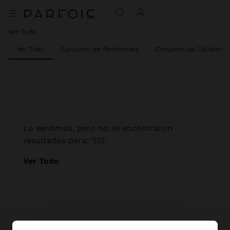
Ver Todo
Ver Todo
Conjunto de Pendientes
Conjunto de Collares
Lo sentimos, pero no se encontraron
resultados para: ‘{0}’
Ver Todo