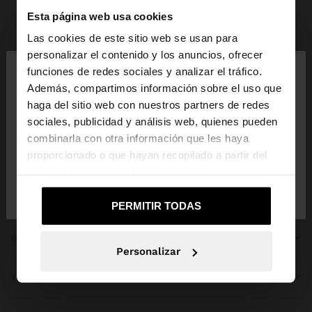
Esta página web usa cookies
Parfois
Bisutería
Conjuntos de Bisutería
ver todo
Las cookies de este sitio web se usan para
×
personalizar el contenido y los anuncios, ofrecer
hola
funciones de redes sociales y analizar el tráfico.
Además, compartimos información sobre el uso que
haga del sitio web con nuestros partners de redes
Estás accediendo a la web de Andorra. ¿Quieres ir
ÚNETE A NUESTRA NEWSLETTER
sociales, publicidad y análisis web, quienes pueden
a la web de United States?
combinarla con otra información que les haya
y obtén un 10% de descuento
proporcionado o que hayan recopilado a partir del
uso que haya hecho de sus servicios.
No, continuar en la web
Sí, llévame a
de Andorra
United States
PERMITIR TODAS
OBTENER AYUDA
Personalizar
TENDENCIAS