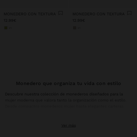
MONEDERO CON TEXTURA
MONEDERO CON TEXTURA
12.99€
12.99€
+1
+1
Monedero que organiza tu vida con estilo
Descubre nuestra colección de monederos diseñados para la
mujer moderna que valora tanto la organización como el estilo.
Desde compactos monederos mujer hasta elegantes carteras
mujer con múltiples compartimentos, cada pieza combina
funcionalidad práctica con el diseño distintivo que caracteriza a
Parfois. Nuestros monederos están pensados para adaptarse a tu
Ver más
lifestyle urbano y acompañarte en cada momento del día.