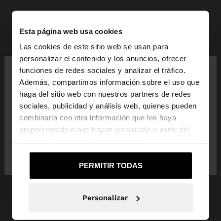
Esta página web usa cookies
Las cookies de este sitio web se usan para
×
personalizar el contenido y los anuncios, ofrecer
hola
funciones de redes sociales y analizar el tráfico.
Además, compartimos información sobre el uso que
haga del sitio web con nuestros partners de redes
Estás accediendo a la web de Andorra. ¿Quieres ir
sociales, publicidad y análisis web, quienes pueden
a la web de United States?
combinarla con otra información que les haya
proporcionado o que hayan recopilado a partir del
uso que haya hecho de sus servicios.
No, continuar en la web
Sí, llévame a
de Andorra
United States
PERMITIR TODAS
Personalizar