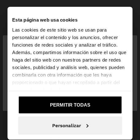
Esta página web usa cookies
Las cookies de este sitio web se usan para
×
personalizar el contenido y los anuncios, ofrecer
hola
funciones de redes sociales y analizar el tráfico.
Además, compartimos información sobre el uso que
haga del sitio web con nuestros partners de redes
Estás accediendo a la web de Andorra. ¿Quieres ir
sociales, publicidad y análisis web, quienes pueden
a la web de United States?
combinarla con otra información que les haya
proporcionado o que hayan recopilado a partir del
uso que haya hecho de sus servicios.
No, continuar en la web
Sí, llévame a
de Andorra
United States
PERMITIR TODAS
Personalizar